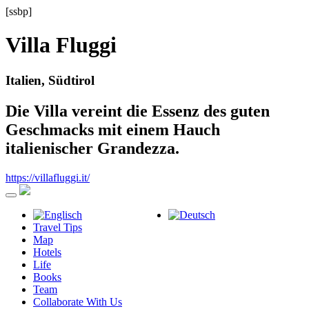
[ssbp]
Villa Fluggi
Italien, Südtirol
Die Villa vereint die Essenz des guten
Geschmacks mit einem Hauch
italienischer Grandezza.
https://villafluggi.it/
Travel Tips
Map
Hotels
Life
Books
Team
Collaborate With Us