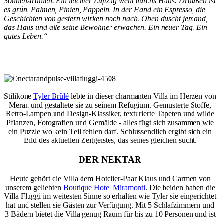
Sonnenstrahlen. Ein leichter Luftzug weht durchs Haus. Draußen ist
es grün. Palmen, Pinien, Pappeln. In der Hand ein Espresso, die
Geschichten von gestern wirken noch nach. Oben duscht jemand,
das Haus und alle seine Bewohner erwachen. Ein neuer Tag. Ein
gutes Leben.“
Stilikone
Tyler Brûlé
lebte in dieser charmanten Villa im Herzen von
Meran und gestaltete sie zu seinem Refugium. Gemusterte Stoffe,
Retro-Lampen und Design-Klassiker, texturierte Tapeten und wilde
Pflanzen, Fotografien und Gemälde - alles fügt sich zusammen wie
ein Puzzle wo kein Teil fehlen darf. Schlussendlich ergibt sich ein
Bild des aktuellen Zeitgeistes, das seines gleichen sucht.
DER NEKTAR
Heute gehört die Villa dem Hotelier-Paar Klaus und Carmen von
unserem geliebten
Boutique Hotel Miramonti
. Die beiden haben die
Villa Fluggi im weitesten Sinne so erhalten wie Tyler sie eingerichtet
hat und stellen sie Gästen zur Verfügung. Mit 5 Schlafzimmern und
3 Bädern bietet die Villa genug Raum für bis zu 10 Personen und ist