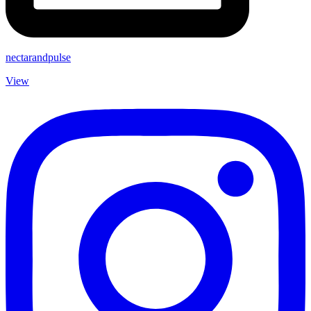
nectarandpulse
View