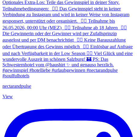
nectarandpulse
View