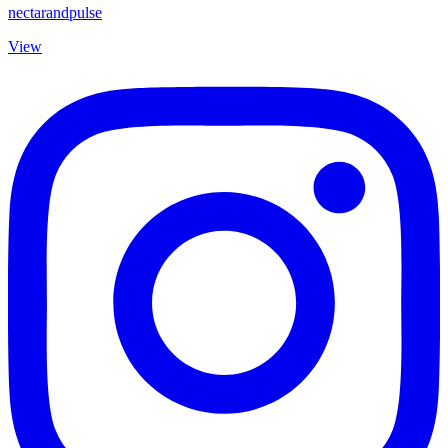
nectarandpulse
View