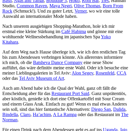
Bash
,
Agas and Tamar
,
Boutique 5
,
Hoko
,
Roni Bar
,
Tres
, Hannah
Studio,
Common Raven
,
Maya Negri
,
Olive Thomas
,
Born From
Rock
(Schmuck!). Und zu guter Letzt,
Verner
, wo wir eine tolle
Auswahl an internationaler Mode haben.
Nach unserem ausgiebigen Shopping-Marathon, hole ich mir
erstmal eine kleine Stärkung im
Café Habima
und gönne mir eine
wohltuende Wellnessbehandlung im japanischen Spa
Yoko
Kitahara
.
Auf dem Weg nach Hause überlege ich, wie ich den restlichen Tag
bis zum Abendessen verbringen könnte. Als allererstes informiere
ich mich, ob die
Batsheva Dance Company
eine neue Show
aufführt, das wäre definitiv meine erste Wahl. Oder ich besuche eine
meiner Lieblingsgalerien in Tel Aviv:
Alon Segev
,
Rosenfeld
,
CCA
oder das
Tel Aviv Museum of Art
.
Auch am Abend habe ich die Qual der Wahl, ganz oft fällt die
Entscheidung aber für das
Restaurant Port Said
. Ganz unprätentiös,
aber köstlich, genieße ich dort eine Offenkartoffel mit Sour Cream
und einem Glass Arak. Einfach zu gut! Wenn es mal etwas Anderes
sein soll, sind das hier fantastische Alternativen:
Diego San
,
Dalida
,
Bindella
,
Claro
,
Ha’achim
,
A La Rampa
oder das Restaurant im
The
Norman
.
Für einen Drink nach dem Abendessen geht es auf ins
Uganda
,
Jajo