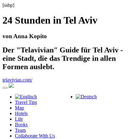
[ssbp]
24 Stunden in
Tel Aviv
von Anna Kopito
Der "Telavivian" Guide für Tel Aviv -
eine Stadt, die das Trendige in allen
Formen auslebt.
telavivian.com/
Travel Tips
Map
Hotels
Life
Books
Team
Collaborate With Us