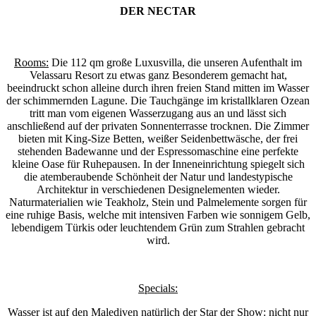
DER NECTAR
Rooms:
Die 112 qm große Luxusvilla, die unseren Aufenthalt im
Velassaru Resort zu etwas ganz Besonderem gemacht hat,
beeindruckt schon alleine durch ihren freien Stand mitten im Wasser
der schimmernden Lagune. Die Tauchgänge im kristallklaren Ozean
tritt man vom eigenen Wasserzugang aus an und lässt sich
anschließend auf der privaten Sonnenterrasse trocknen. Die Zimmer
bieten mit King-Size Betten, weißer Seidenbettwäsche, der frei
stehenden Badewanne und der Espressomaschine eine perfekte
kleine Oase für Ruhepausen. In der Inneneinrichtung spiegelt sich
die atemberaubende Schönheit der Natur und landestypische
Architektur in verschiedenen Designelementen wieder.
Naturmaterialien wie Teakholz, Stein und Palmelemente sorgen für
eine ruhige Basis, welche mit intensiven Farben wie sonnigem Gelb,
lebendigem Türkis oder leuchtendem Grün zum Strahlen gebracht
wird.
Specials:
Wasser ist auf den Malediven natürlich der Star der Show: nicht nur