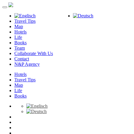
Travel Tips
Map
Hotels
Life
Books
Team
Collaborate With Us
Contact
N&P Agency
Hotels
Travel Tips
Map
Life
Books