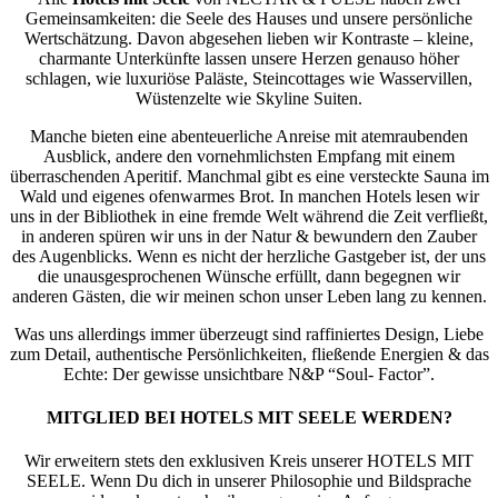
Gemeinsamkeiten: die Seele des Hauses und unsere persönliche
Wertschätzung. Davon abgesehen lieben wir Kontraste – kleine,
charmante Unterkünfte lassen unsere Herzen genauso höher
schlagen, wie luxuriöse Paläste, Steincottages wie Wasservillen,
Wüstenzelte wie Skyline Suiten.
Manche bieten eine abenteuerliche Anreise mit atemraubenden
Ausblick, andere den vornehmlichsten Empfang mit einem
überraschenden Aperitif. Manchmal gibt es eine versteckte Sauna im
Wald und eigenes ofenwarmes Brot. In manchen Hotels lesen wir
uns in der Bibliothek in eine fremde Welt während die Zeit verfließt,
in anderen spüren wir uns in der Natur & bewundern den Zauber
des Augenblicks. Wenn es nicht der herzliche Gastgeber ist, der uns
die unausgesprochenen Wünsche erfüllt, dann begegnen wir
anderen Gästen, die wir meinen schon unser Leben lang zu kennen.
Was uns allerdings immer überzeugt sind raffiniertes Design, Liebe
zum Detail, authentische Persönlichkeiten, fließende Energien & das
Echte: Der gewisse unsichtbare N&P “Soul- Factor”.
MITGLIED BEI HOTELS MIT SEELE WERDEN?
Wir erweitern stets den exklusiven Kreis unserer HOTELS MIT
SEELE. Wenn Du dich in unserer Philosophie und Bildsprache