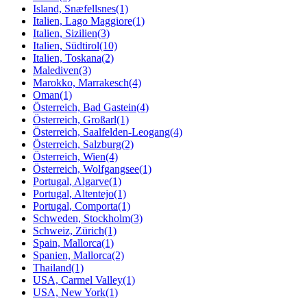
Island, Snæfellsnes
(1)
Italien, Lago Maggiore
(1)
Italien, Sizilien
(3)
Italien, Südtirol
(10)
Italien, Toskana
(2)
Malediven
(3)
Marokko, Marrakesch
(4)
Oman
(1)
Österreich, Bad Gastein
(4)
Österreich, Großarl
(1)
Österreich, Saalfelden-Leogang
(4)
Österreich, Salzburg
(2)
Österreich, Wien
(4)
Österreich, Wolfgangsee
(1)
Portugal, Algarve
(1)
Portugal, Altentejo
(1)
Portugal, Comporta
(1)
Schweden, Stockholm
(3)
Schweiz, Zürich
(1)
Spain, Mallorca
(1)
Spanien, Mallorca
(2)
Thailand
(1)
USA, Carmel Valley
(1)
USA, New York
(1)