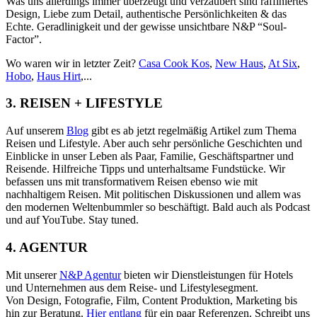
Was uns allerdings immer überzeugt und verzaubert sind raffiniertes
Design, Liebe zum Detail, authentische Persönlichkeiten & das
Echte. Geradlinigkeit und der gewisse unsichtbare N&P “Soul-
Factor”.
Wo waren wir in letzter Zeit?
Casa Cook Kos
,
New Haus
,
At Six
,
Hobo
,
Haus Hirt
,...
3. REISEN + LIFESTYLE
Auf unserem
Blog
gibt es ab jetzt regelmäßig Artikel zum Thema
Reisen und Lifestyle. Aber auch sehr persönliche Geschichten und
Einblicke in unser Leben als Paar, Familie, Geschäftspartner und
Reisende. Hilfreiche Tipps und unterhaltsame Fundstücke. Wir
befassen uns mit transformativem Reisen ebenso wie mit
nachhaltigem Reisen. Mit politischen Diskussionen und allem was
den modernen Weltenbummler so beschäftigt. Bald auch als Podcast
und auf YouTube. Stay tuned.
4. AGENTUR
Mit unserer
N&P Agentur
bieten wir Dienstleistungen für Hotels
und Unternehmen aus dem Reise- und Lifestylesegment.
Von
Design, Fotografie, Film, Content Produktion, Marketing bis
hin zur Beratung.
Hier entlang
für ein paar Referenzen. Schreibt uns