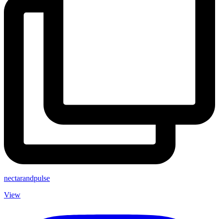
nectarandpulse
View