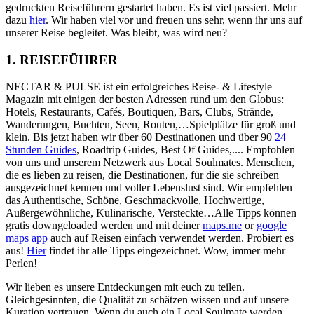
gedruckten Reiseführern gestartet haben. Es ist viel passiert. Mehr
dazu
hier
.
Wir haben viel vor und freuen uns sehr, wenn ihr uns auf
unserer Reise begleitet. Was bleibt, was wird neu?
1. REISEFÜHRER
NECTAR & PULSE ist ein erfolgreiches Reise- & Lifestyle
Magazin mit einigen der besten Adressen rund um den Globus:
Hotels, Restaurants, Cafés, Boutiquen, Bars, Clubs, Strände,
Wanderungen, Buchten, Seen, Routen,…Spielplätze für groß und
klein. Bis jetzt haben wir über 60 Destinationen und über 90
24
Stunden Guides
, Roadtrip Guides, Best Of Guides,.... Empfohlen
von uns und unserem Netzwerk aus Local Soulmates. Menschen,
die es lieben zu reisen, die Destinationen, für die sie schreiben
ausgezeichnet kennen und voller Lebenslust sind. Wir empfehlen
das Authentische, Schöne, Geschmackvolle, Hochwertige,
Außergewöhnliche, Kulinarische, Versteckte…Alle Tipps können
gratis downgeloaded werden und mit deiner
maps.me
or
google
maps app
auch auf Reisen einfach verwendet werden. Probiert es
aus!
Hier
findet ihr alle Tipps eingezeichnet. Wow, immer mehr
Perlen!
Wir lieben es unsere Entdeckungen mit euch zu teilen.
Gleichgesinnten, die Qualität zu schätzen wissen und auf unsere
Kuration vertrauen. Wenn du auch ein Local Soulmate werden