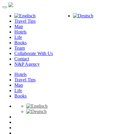
Travel Tips
Map
Hotels
Life
Books
Team
Collaborate With Us
Contact
N&P Agency
Hotels
Travel Tips
Map
Life
Books