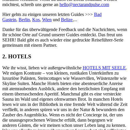
möchtest, schreib uns gerne an
hello@nectarandpulse.com
Hier gehts zu einigen unseren letzten Guides >>>
Bad
Gastein
,
Berlin
,
Kos
,
Wien
und
Belize
,...
Danke für das überwältigende Feedback und die Nachrichten, wenn
ihr schöne Orte auf Grund unserer Guides entdeckt. Das freut uns
SEHR! Bald gibt es auch wieder eine gedruckte Reiseführer-Serie
gemeinsam mit einem Partner.
2. HOTELS
Wie ihr wisst, lieben wir außergewöhnliche
HOTELS MIT SEELE
.
Wir mögen
Kontraste – von kleinen, rustikalen Unterkünften zu
luxuriöse Palästen, Steincottages wie Wasservillen, Wüstenzelte wie
Skyline Suiten. Manche Hotels bieten eine abenteuerliche Anreise
mit atemraubenden Ausblick, andere den herzlichsten Empfang mit
einem überraschenden Aperitif. Manchmal gibt es eine versteckte
Sauna im Wald und eigenes ofenwarmes Brot. In manchen Hotels
lesen wir uns in der Bibliothek in eine fremde Welt während die Zeit
verfließt, in anderen spüren wir uns in der Natur & bewundern den
Zauber des Augenblicks. Wenn es nicht der Concierge ist, der uns
die unausgesprochenen Wünsche erfüllt, dann begegnen wir
anderen Gästen, die wir meinen schon unser Leben lang zu kennen.