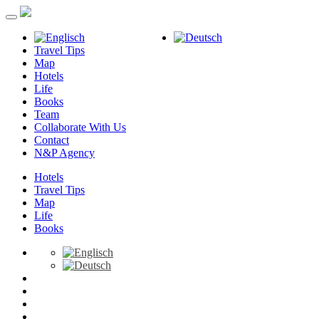
Travel Tips
Map
Hotels
Life
Books
Team
Collaborate With Us
Contact
N&P Agency
Hotels
Travel Tips
Map
Life
Books